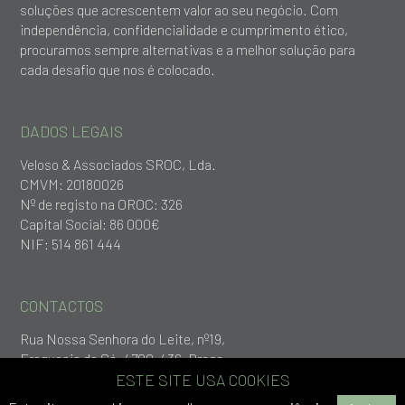
soluções que acrescentem valor ao seu negócio. Com
independência, confidencialidade e cumprimento ético,
procuramos sempre alternativas e a melhor solução para
cada desafio que nos é colocado.
DADOS LEGAIS
Veloso & Associados SROC, Lda.
CMVM: 20180026
Nº de registo na OROC: 326
Capital Social: 86 000€
NIF: 514 861 444
CONTACTOS
Rua Nossa Senhora do Leite, nº19,
Freguesia da Sé, 4700-436, Braga
+253 279 651
ESTE SITE USA COOKIES
geral@vlp.pt